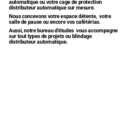
automatique ou votre cage de protection
distributeur automatique sur mesure.
Nous concevons votre espace détente, votre
salle de pause ou encore vos cafétérias.
Aussi, notre bureau d’études vous accompagne
sur tout types de projets ou blindage
distributeur automatique.
MENUISIERS EXPERTS
Un atelier de menuiserie d’aménagement et une équipe
qualifiée.
METALLIERS
Métallerie industrielle permettant la réalisation de
produits finis Acier ou Inox, à l’unité comme en série.
SERVICE INSTALLATION
Nos équipes interviennent partout en France & Bénélux